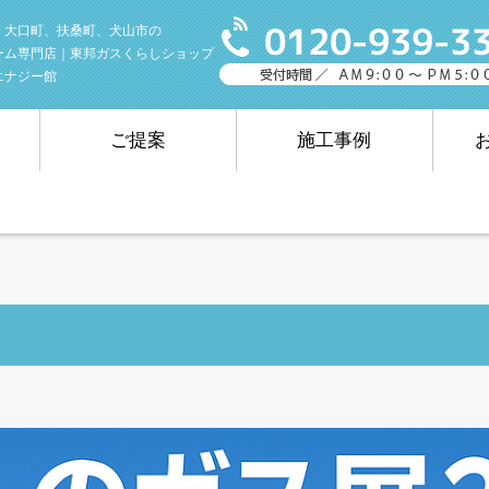
、大口町、扶桑町、犬山市の
ーム専門店｜東邦ガスくらしショップ
エナジー館
ご提案
施工事例