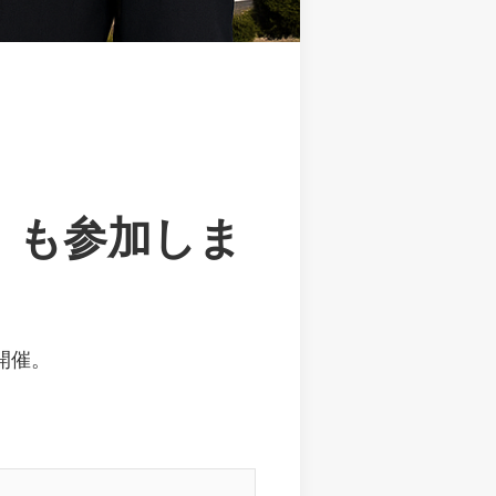
）
も参加しま
開催。