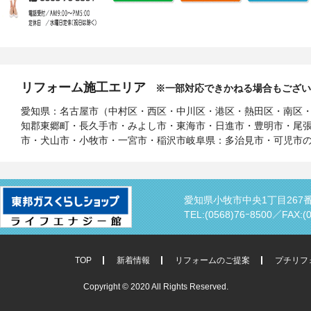
リフォーム施工エリア
※一部対応できかねる場合もござい
愛知県：名古屋市（中村区・西区・中川区・港区・熱田区・南区
知郡東郷町・長久手市・みよし市・東海市・日進市・豊明市・尾
市・犬山市・小牧市・一宮市・稲沢市岐阜県：多治見市・可児市
愛知県小牧市中央1丁目267
TEL:(0568)76ｰ8500／
FAX:(
TOP
新着情報
リフォームのご提案
プチリフ
Copyright © 2020 All Rights Reserved.