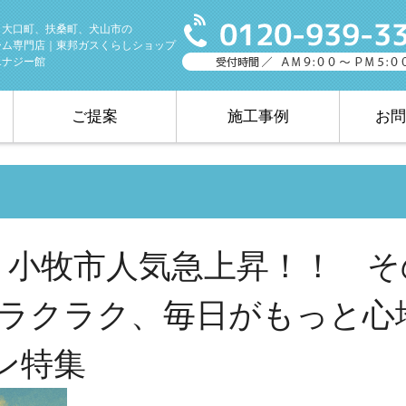
、大口町、扶桑町、犬山市の
ーム専門店｜東邦ガスくらしショップ
エナジー館
ご提案
施工事例
お問
ナ 小牧市人気急上昇！！ そ
ラクラク、毎日がもっと心
ン特集