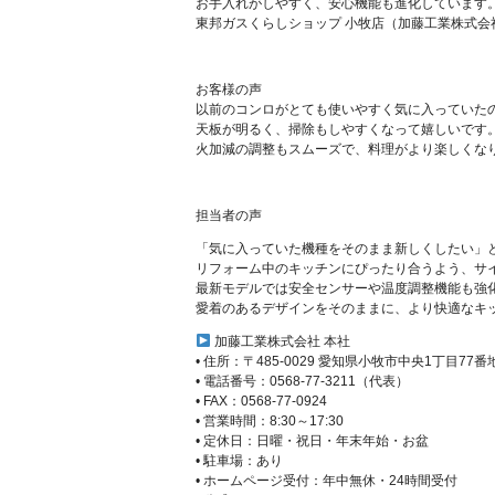
お手入れがしやすく、安心機能も進化しています
東邦ガスくらしショップ 小牧店（加藤工業株式会
お客様の声
以前のコンロがとても使いやすく気に入っていた
天板が明るく、掃除もしやすくなって嬉しいです
火加減の調整もスムーズで、料理がより楽しくな
担当者の声
「気に入っていた機種をそのまま新しくしたい」
リフォーム中のキッチンにぴったり合うよう、サ
最新モデルでは安全センサーや温度調整機能も強
愛着のあるデザインをそのままに、より快適なキ
加藤工業株式会社 本社
• 住所：〒485-0029 愛知県小牧市中央1丁目77番
• 電話番号：0568-77-3211（代表）
• FAX：0568-77-0924
• 営業時間：8:30～17:30
• 定休日：日曜・祝日・年末年始・お盆
• 駐車場：あり
• ホームページ受付：年中無休・24時間受付