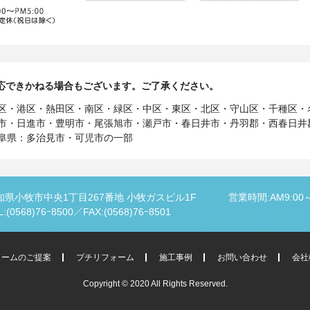
応できかねる場合もございます。ご了承ください。
区・港区・熱田区・南区・緑区・中区・東区・北区・守山区・千種区・
市・日進市・豊明市・尾張旭市・瀬戸市・春日井市・丹羽郡・西春日井
阜県：多治見市・可児市の一部
知県小牧市中央1丁目267番地
小牧ガスビル1F
営業時間:AM9:00～
L:(0568)76ｰ8500／
FAX:(0568)76ｰ8501
ォームのご提案
プチリフォーム
施工事例
お問い合わせ
会社
Copyright © 2020 All Rights Reserved.