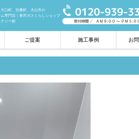
、大口町、扶桑町、犬山市の
ーム専門店｜東邦ガスくらしショップ
エナジー館
ご提案
施工事例
お問