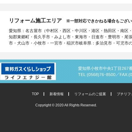
リフォーム施工エリア
※一部対応できかねる場合もござい
愛知県：名古屋市（中村区・西区・中川区・港区・熱田区・南区
知郡東郷町・長久手市・みよし市・東海市・日進市・豊明市・尾
市・犬山市・小牧市・一宮市・稲沢市岐阜県：多治見市・可児市
愛知県小牧市中央1丁目267
TEL:(0568)76ｰ8500／
FAX:(
TOP
新着情報
リフォームのご提案
プチリフ
Copyright © 2020 All Rights Reserved.