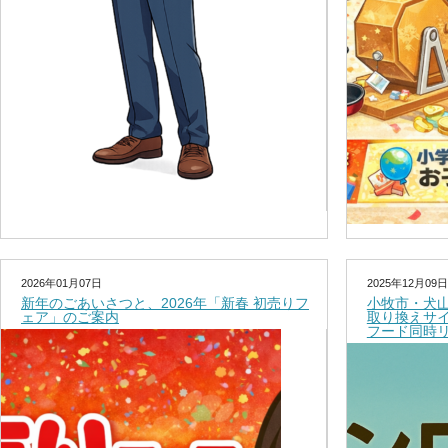
2026年01月07日
2025年12月09日
新年のごあいさつと、2026年「新春 初売りフ
小牧市・犬
ェア」のご案内
取り換えサ
フード同時