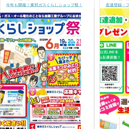
今年も開催！東邦ガスくらしショップ祭！
友達登録・