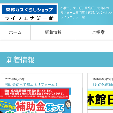
小牧市、大口町、扶桑町、犬山市の
リフォーム専門店｜東邦ガスくらしシ
ライフエナジー館
ホーム
新着情報
ご提案
新着情報
2026年07月30日
2026年07月27日
補助金使って省エネリフォーム！
8月の休館日