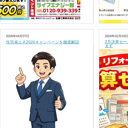
2026年04月07日
2026年02月03日
2月決算セ
住宅省エネ2026キャンペーンを徹底解説
ます