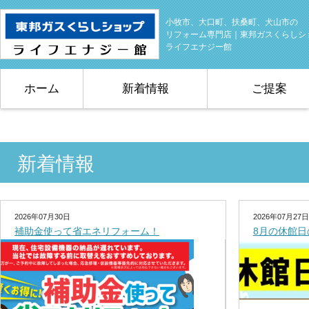
小牧市、大口町、扶桑町、犬山市の
リフォーム専門店｜東邦ガスくらしシ
ライフエナジー館
ホーム
新着情報
ご提案
新着情報
2026年07月30日
2026年07月27日
補助金使って省エネリフォーム！
8月の休館日