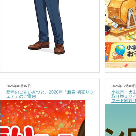
2026年01月07日
2025年12月09日
新年のごあいさつと、2026年「新春 初売りフ
小牧市・犬
ェア」のご案内
取り換えサ
フード同時