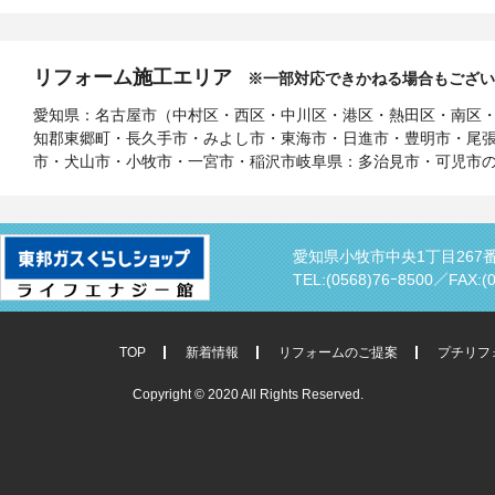
リフォーム施工エリア
※一部対応できかねる場合もござい
愛知県：名古屋市（中村区・西区・中川区・港区・熱田区・南区
知郡東郷町・長久手市・みよし市・東海市・日進市・豊明市・尾
市・犬山市・小牧市・一宮市・稲沢市岐阜県：多治見市・可児市
愛知県小牧市中央1丁目267
TEL:(0568)76ｰ8500／
FAX:(
TOP
新着情報
リフォームのご提案
プチリフ
Copyright © 2020 All Rights Reserved.