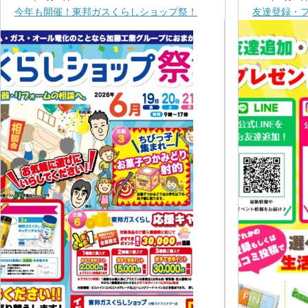
今年も開催！東邦ガスくらしショップ祭！
友達登録・