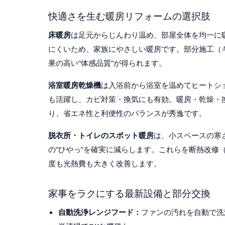
快適さを生む暖房リフォームの選択肢
床暖房
は足元からじんわり温め、部屋全体を均一に
にくいため、家族にやさしい暖房です。部分施工（
果の高い“体感品質”が得られます。
浴室暖房乾燥機
は入浴前から浴室を温めてヒートシ
も活躍し、カビ対策・換気にも有効。暖房・乾燥・
り、省エネ性と利便性のバランスが秀逸です。
脱衣所・トイレのスポット暖房
は、小スペースの寒
の“ひやっ”を確実に減らします。これらを断熱改修
度も光熱費も大きく改善します。
家事をラクにする最新設備と部分交換
自動洗浄レンジフード：
ファンの汚れを自動で洗