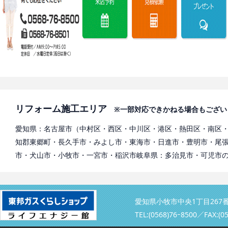
リフォーム施工エリア
※一部対応できかねる場合もござい
愛知県：名古屋市（中村区・西区・中川区・港区・熱田区・南区
知郡東郷町・長久手市・みよし市・東海市・日進市・豊明市・尾
市・犬山市・小牧市・一宮市・稲沢市岐阜県：多治見市・可児市
愛知県小牧市中央1丁目267
TEL:(0568)76ｰ8500／
FAX:(0