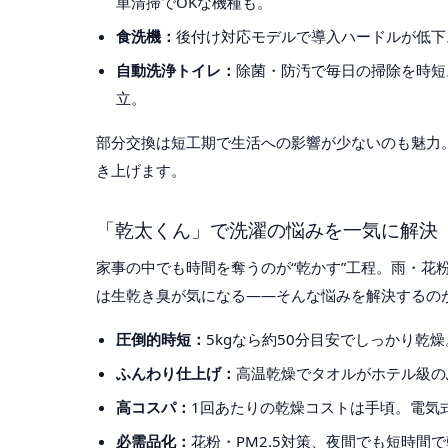
単清掃でOKな機種も。
食洗機：
後付け対応モデルで導入ハードルが低下
自動洗浄トイレ：
除菌・防汚で毎日の掃除を時短
立。
部分交換は短工期で生活への影響が少ないのも魅力
き上げます。
「乾太くん」で洗濯の悩みを一気に解決
家事の中でも時間を奪うのが“乾かす”工程。雨・花
は生乾き臭が気になる——そんな悩みを解決するの
圧倒的時短：
5kgなら約50分目安でしっかり乾
ふんわり仕上げ：
高温乾燥でタオルがホテル級の
高コスパ：
1回あたりの乾燥コストは手頃。電気
必需品化：
花粉・PM2.5対策、夜間でも短時間