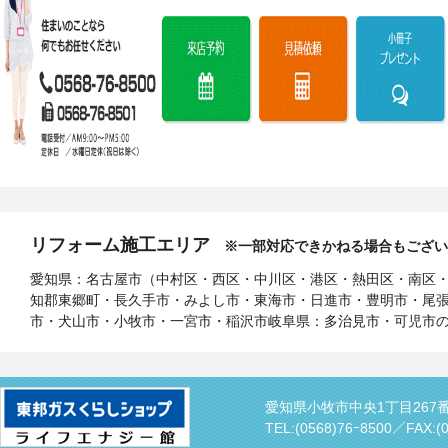
リフォーム施工エリア
※一部対応できかねる場合もござい
愛知県：名古屋市（中村区・西区・中川区・港区・熱田区・南区
知郡東郷町・長久手市・みよし市・東海市・日進市・豊明市・尾
市・犬山市・小牧市・一宮市・稲沢市岐阜県：多治見市・可児市
愛知県小牧市中央1丁目267
TEL:(0568)76ｰ8500／
FAX:(