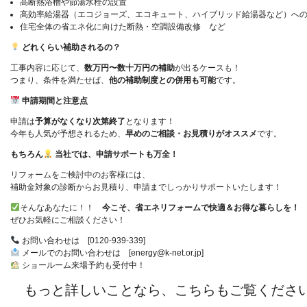
高断熱浴槽や節湯水栓の設置
高効率給湯器（エコジョーズ、エコキュート、ハイブリッド給湯器など）へ
住宅全体の省エネ化に向けた断熱・空調設備改修 など
どれくらい補助されるの？
工事内容に応じて、
数万円〜数十万円の補助
が出るケースも！
つまり、条件を満たせば、
他の補助制度との併用も可能
です。
申請期間と注意点
申請は
予算がなくなり次第終了
となります！
今年も人気が予想されるため、
早めのご相談・お見積りがオススメ
です。
もちろん
当社では、申請サポートも万全！
リフォームをご検討中のお客様には、
補助金対象の診断からお見積り、申請までしっかりサポートいたします！
そんなあなたに！！
今こそ、省エネリフォームで快適＆お得な暮らしを！
ぜひお気軽にご相談ください！
お問い合わせは [0120-939-339]
メールでのお問い合わせは [energy@k-net.or.jp]
ショールーム来場予約も受付中！
もっと詳しいことなら、こちらもご覧く
ださ