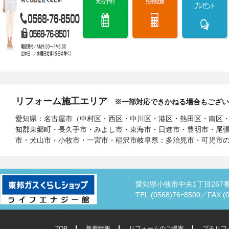
リフォーム施工エリア
※一部対応できかねる場合もござい
愛知県：名古屋市（中村区・西区・中川区・港区・熱田区・南区
知郡東郷町・長久手市・みよし市・東海市・日進市・豊明市・尾
市・犬山市・小牧市・一宮市・稲沢市岐阜県：多治見市・可児市
愛知県小牧市中央1丁目267
TEL:(0568)76ｰ8500／
FAX:(
TOP
新着情報
リフォームのご提案
プチリフ