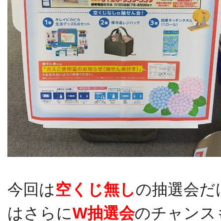
今回は
空くじ無し
の抽選会だ
はさらに
W抽選会
のチャンス