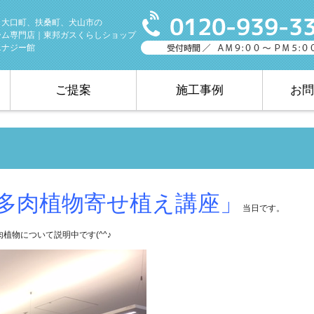
、大口町、扶桑町、犬山市の
ーム専門店｜東邦ガスくらしショップ
エナジー館
ご提案
施工事例
お問
多肉植物寄せ植え講座」
当日です。
植物について説明中です(^^♪