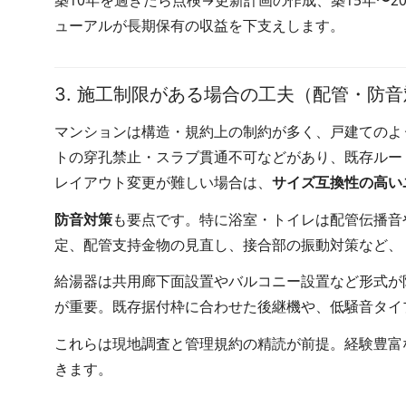
ューアルが長期保有の収益を下支えします。
3. 施工制限がある場合の工夫（配管・防
マンションは構造・規約上の制約が多く、戸建てのよ
トの穿孔禁止・スラブ貫通不可などがあり、既存ルー
レイアウト変更が難しい場合は、
サイズ互換性の高い
防音対策
も要点です。特に浴室・トイレは配管伝播音
定、配管支持金物の見直し、接合部の振動対策など、
給湯器は共用廊下面設置やバルコニー設置など形式が
が重要。既存据付枠に合わせた後継機や、低騒音タイ
これらは現地調査と管理規約の精読が前提。経験豊富
きます。