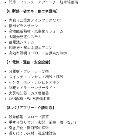
門扉・フェンス・アプローチ・駐車場整備
【6. 断熱・省エネ・創エネ設備】
内窓（二重窓／インプラスなど）
複層ガラスサッシ
高性能断熱材・気密化リフォーム
太陽光発電システム
蓄電池システム
床暖房・省エネ型エアコン
高効率照明（LED）・自動点灯制御
【7. 電気・通信・安全設備】
分電盤・ブレーカー交換
スイッチ・コンセント増設・移設
インターホン・テレビドアホン
防犯カメラ・センサーライト
火災報知器・ガス警報器
LAN配線・Wi-Fi設備工事
【8. バリアフリー・介護対応】
段差解消・スロープ設置
手すり取り付け（玄関・浴室・廊下など）
引き戸化・開口部の拡張
滑りにくい床材・視認性対策