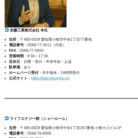
加藤工業株式会社 本社
住所
：〒485-0029 愛知県小牧市中央1丁目77番地
電話番号
：0568-77-3211（代表）
FAX
：0568-77-0924
営業時間
：8:30～17:30
定休日
：日曜・祝日・年末年始・お盆
駐車場
：あり
ホームページ受付
：年中無休・24時間受付
公式サイト
：
https://kato-kougyou.jp/
ライフエナジー館（ショールーム）
住所
：〒485-0029 愛知県小牧市中央1丁目267番地 小牧ガスビル1F
電話番号
：0568-76-8500