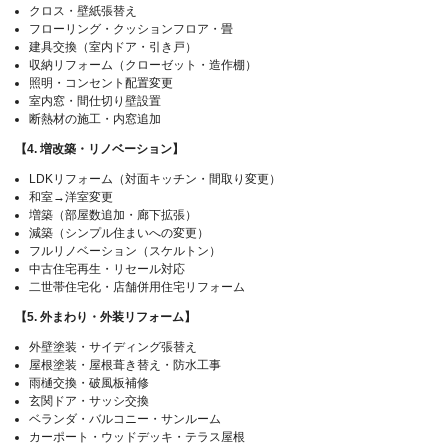
クロス・壁紙張替え
フローリング・クッションフロア・畳
建具交換（室内ドア・引き戸）
収納リフォーム（クローゼット・造作棚）
照明・コンセント配置変更
室内窓・間仕切り壁設置
断熱材の施工・内窓追加
【4. 増改築・リノベーション】
LDKリフォーム（対面キッチン・間取り変更）
和室→洋室変更
増築（部屋数追加・廊下拡張）
減築（シンプル住まいへの変更）
フルリノベーション（スケルトン）
中古住宅再生・リセール対応
二世帯住宅化・店舗併用住宅リフォーム
【5. 外まわり・外装リフォーム】
外壁塗装・サイディング張替え
屋根塗装・屋根葺き替え・防水工事
雨樋交換・破風板補修
玄関ドア・サッシ交換
ベランダ・バルコニー・サンルーム
カーポート・ウッドデッキ・テラス屋根