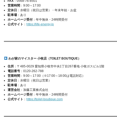
FAX
：0568-76-8501
営業時間
：9:00～17:00
定休日
：水曜日（祝日は営業）・年末年始・お盆
駐車場
：あり
ホームページ受付
：年中無休・24時間受付
公式サイト
：
https://life-energy.jp
わが家のマイスター 小牧店（TOILET BOUTIQUE）
住所
：〒485-0029 愛知県小牧市中央1丁目267番地 小牧ガスビル1階
電話番号
：0120-262-788
営業時間
：9:00～17:00（※17:00～18:00は電話対応）
定休日
：水曜日（祝日は営業）
駐車場
：あり
運営会社
：加藤工業株式会社
ホームページ受付
：年中無休・24時間受付
公式サイト
：
https://toilet-boutique.com