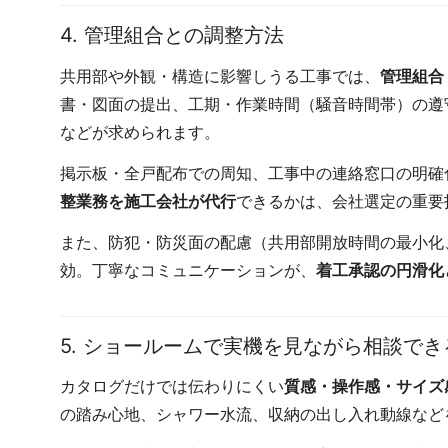
4. 管理組合との調整方法
共用部や外観・構造に影響しうる工事では、
管理組合
書・図面の提出、工期・作業時間（騒音時間帯）の遵
などが求められます。
掲示板・全戸配布での周知、工事中の連絡窓口の明確
整業務を施工会社が代行
できるかは、会社選定の重要
また、防犯・防災面の配慮（共用部開放時間の最小化
効。丁寧なコミュニケーションが、
着工承認の円滑化
5. ショールームで実機を見ながら相談で
カタログだけでは伝わりにくい
質感・操作感・サイズ
の踏み心地、シャワー水流、収納の出し入れ動線など