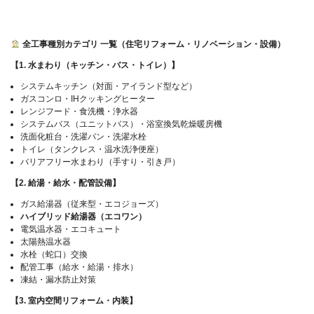
全工事種別カテゴリ 一覧（住宅リフォーム・リノベーション・設備）
【1. 水まわり（キッチン・バス・トイレ）】
システムキッチン（対面・アイランド型など）
ガスコンロ・IHクッキングヒーター
レンジフード・食洗機・浄水器
システムバス（ユニットバス）・浴室換気乾燥暖房機
洗面化粧台・洗濯パン・洗濯水栓
トイレ（タンクレス・温水洗浄便座）
バリアフリー水まわり（手すり・引き戸）
【2. 給湯・給水・配管設備】
ガス給湯器（従来型・エコジョーズ）
ハイブリッド給湯器（エコワン）
電気温水器・エコキュート
太陽熱温水器
水栓（蛇口）交換
配管工事（給水・給湯・排水）
凍結・漏水防止対策
【3. 室内空間リフォーム・内装】