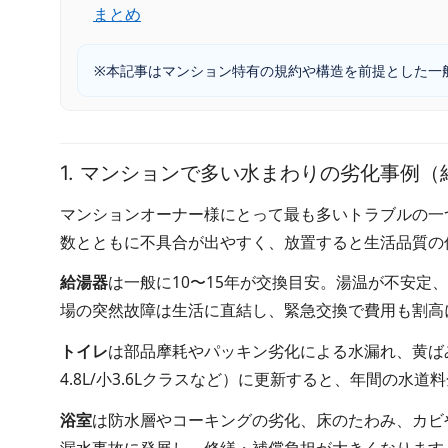
まとめ
※本記事はマンション特有の規約や構造を前提とした一
1. マンションで多い水まわりの劣化事例
マンションオーナー様にとって最も多いトラブルの一
数とともに不具合が出やすく、放置すると生活品質の
給湯器
は一般に
10〜15年
が交換目安。湯温が不安定
場の突然故障は生活に直結し、緊急交換で費用も割高
トイレ
は部品摩耗やパッキン劣化による水漏れ、黄ば
4.8L/小3.6Lクラスなど）に更新すると、年間の
浴室
は防水層やコーキングの劣化、床のたわみ、カビ