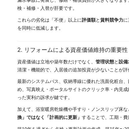
漏水事故に発展し、修繕・補償負担が大きくなります
検・補修・入替が肝要です。
これらの劣化は「不便」以上に
評価額
と
賃料競争力
に
を同時に低減します。
2. リフォームによる資産価値維持の重要性
資産価値は立地や築年数だけでなく、
管理状態
と
設備
清潔・機能的で、入居後の追加投資が少ないことが評
最新のシステムバス、収納導線に優れた洗面化粧台、
め、写真映え・ポータルサイトのクリック率・内見成
った実利の訴求が鍵です。
加えて、浴室暖房乾燥機や手すり・ノンスリップ床な
換」ではなく「計画的に更新」
することで、工期・費
築10年を過ぎたら点検→更新計画の作成、築15年〜