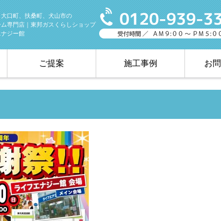
、大口町、扶桑町、犬山市の
ーム専門店｜東邦ガスくらしショップ
エナジー館
ご提案
施工事例
お問