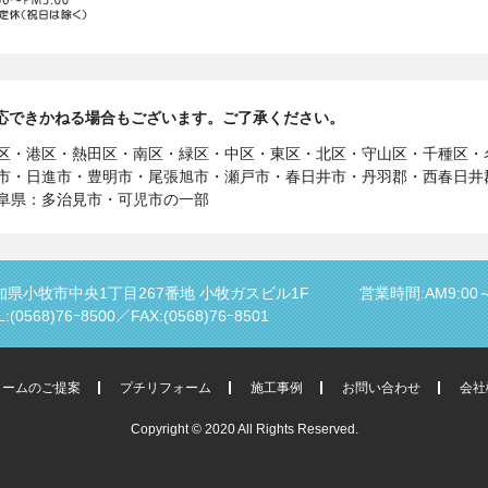
応できかねる場合もございます。ご了承ください。
区・港区・熱田区・南区・緑区・中区・東区・北区・守山区・千種区・
市・日進市・豊明市・尾張旭市・瀬戸市・春日井市・丹羽郡・西春日井
阜県：多治見市・可児市の一部
知県小牧市中央1丁目267番地
小牧ガスビル1F
営業時間:AM9:00～
L:(0568)76ｰ8500／
FAX:(0568)76ｰ8501
ォームのご提案
プチリフォーム
施工事例
お問い合わせ
会社
Copyright © 2020 All Rights Reserved.