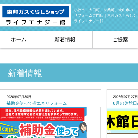
小牧市、大口町、扶桑町、犬山市の
リフォーム専門店｜東邦ガスくらしシ
ライフエナジー館
ホーム
新着情報
ご提案
新着情報
2026年07月30日
2026年07月27日
補助金使って省エネリフォーム！
8月の休館日