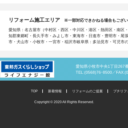
リフォーム施工エリア
※一部対応できかねる場合もござい
愛知県：名古屋市（中村区・西区・中川区・港区・熱田区・南区
知郡東郷町・長久手市・みよし市・東海市・日進市・豊明市・尾
市・犬山市・小牧市・一宮市・稲沢市岐阜県：多治見市・可児市
愛知県小牧市中央1丁目267
TEL:(0568)76ｰ8500／
FAX:(
TOP
新着情報
リフォームのご提案
プチリフ
Copyright © 2020 All Rights Reserved.