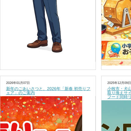
2026年01月07日
2025年12月09日
新年のごあいさつと、2026年「新春 初売りフ
小牧市・犬
ェア」のご案内
取り換えサ
フード同時