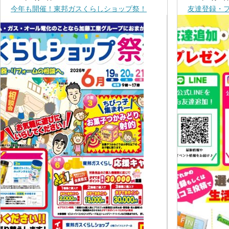
今年も開催！東邦ガスくらしショップ祭！
友達登録・