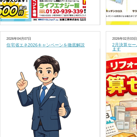
2026年04月07日
2026年02月03日
2月決算セ
住宅省エネ2026キャンペーンを徹底解説
ます