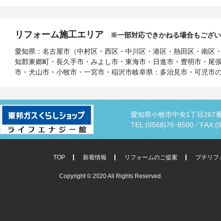
リフォーム施工エリア
※一部対応できかねる場合もござい
愛知県：名古屋市（中村区・西区・中川区・港区・熱田区・南区
知郡東郷町・長久手市・みよし市・東海市・日進市・豊明市・尾
市・犬山市・小牧市・一宮市・稲沢市岐阜県：多治見市・可児市
愛知県小牧市中央1丁目267
TEL:(0568)76ｰ8500／
FAX:(
TOP
新着情報
リフォームのご提案
プチリフ
Copyright © 2020 All Rights Reserved.