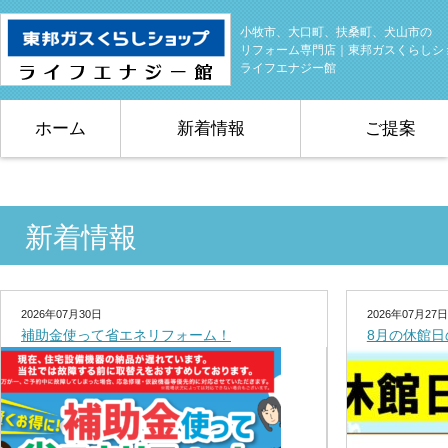
小牧市、大口町、扶桑町、犬山市の
リフォーム専門店｜東邦ガスくらしシ
ライフエナジー館
ホーム
新着情報
ご提案
新着情報
2026年07月30日
2026年07月27日
補助金使って省エネリフォーム！
8月の休館日