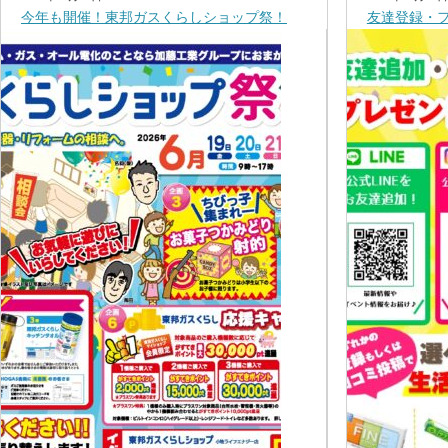
今年も開催！東邦ガスくらしショップ祭！
友達登録・