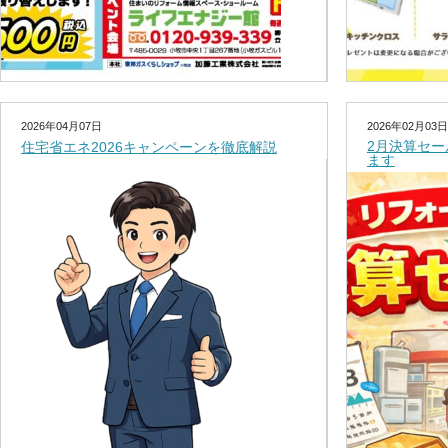
2026年04月07日
2026年02月03日
2月決算セ
住宅省エネ2026キャンペーンを徹底解説
ます