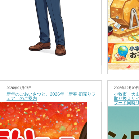
2026年01月07日
2025年12月09日
新年のごあいさつと、2026年「新春 初売りフ
小牧市・犬
ェア」のご案内
取り換えサ
フード同時