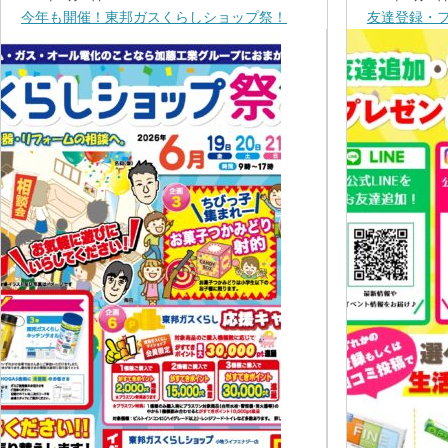
今年も開催！東邦ガスくらしショップ祭！
友達登録・