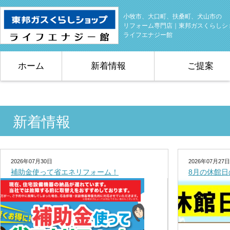
小牧市、大口町、扶桑町、犬山市の
リフォーム専門店｜東邦ガスくらしシ
ライフエナジー館
ホーム
新着情報
ご提案
新着情報
2026年07月30日
2026年07月27日
補助金使って省エネリフォーム！
8月の休館日