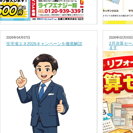
2026年04月07日
2026年02月03日
2月決算セ
住宅省エネ2026キャンペーンを徹底解説
ます