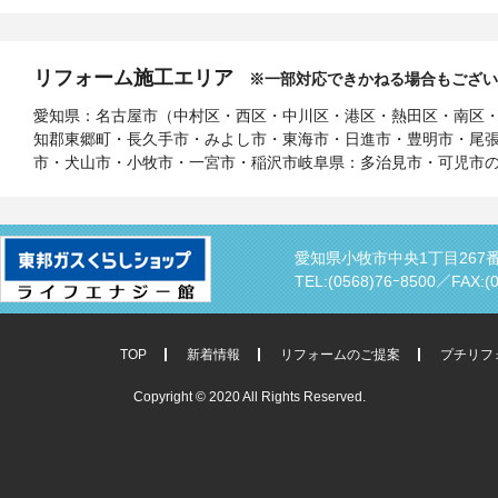
リフォーム施工エリア
※一部対応できかねる場合もござい
愛知県：名古屋市（中村区・西区・中川区・港区・熱田区・南区
知郡東郷町・長久手市・みよし市・東海市・日進市・豊明市・尾
市・犬山市・小牧市・一宮市・稲沢市岐阜県：多治見市・可児市
愛知県小牧市中央1丁目267
TEL:(0568)76ｰ8500／
FAX:(
TOP
新着情報
リフォームのご提案
プチリフ
Copyright © 2020 All Rights Reserved.