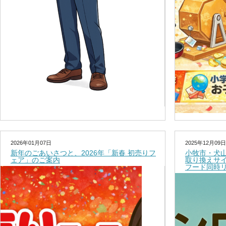
2026年01月07日
2025年12月09日
新年のごあいさつと、2026年「新春 初売りフ
小牧市・犬
ェア」のご案内
取り換えサ
フード同時