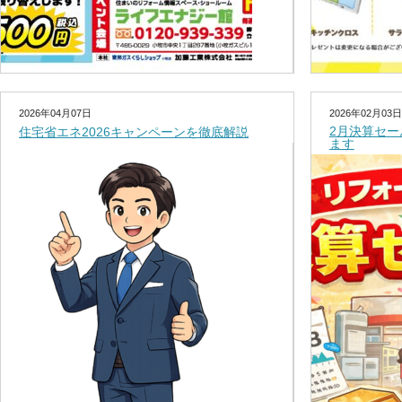
2026年04月07日
2026年02月03日
2月決算セ
住宅省エネ2026キャンペーンを徹底解説
ます