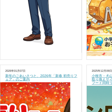
2026年01月07日
2025年12月09日
新年のごあいさつと、2026年「新春 初売りフ
小牧市・犬
ェア」のご案内
取り換えサ
フード同時