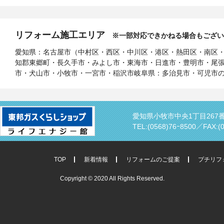
リフォーム施工エリア
※一部対応できかねる場合もござい
愛知県：名古屋市（中村区・西区・中川区・港区・熱田区・南区
知郡東郷町・長久手市・みよし市・東海市・日進市・豊明市・尾
市・犬山市・小牧市・一宮市・稲沢市岐阜県：多治見市・可児市
愛知県小牧市中央1丁目267
TEL:(0568)76ｰ8500／
FAX:(
TOP
新着情報
リフォームのご提案
プチリフ
Copyright © 2020 All Rights Reserved.