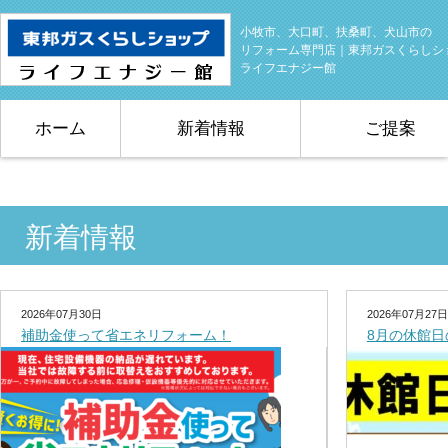
小牧市、大口町、扶桑町、犬山市の
リフォーム専門店｜東邦ガスくらしシ
ライフエナジー館
ホーム
新着情報
ご提案
新着情報
2026年07月30日
2026年07月27日
補助金使って省エネリフォーム！
8月の休館日