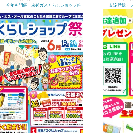
今年も開催！東邦ガスくらしショップ祭！
友達登録・