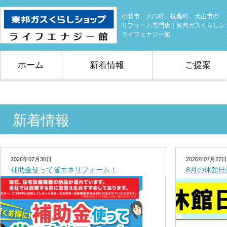
小牧市、大口町、扶桑町、犬山市の
リフォーム専門店｜東邦ガスくらしシ
ライフエナジー館
ホーム
新着情報
ご提案
新着情報
2026年07月30日
2026年07月27日
補助金使って省エネリフォーム！
8月の休館日