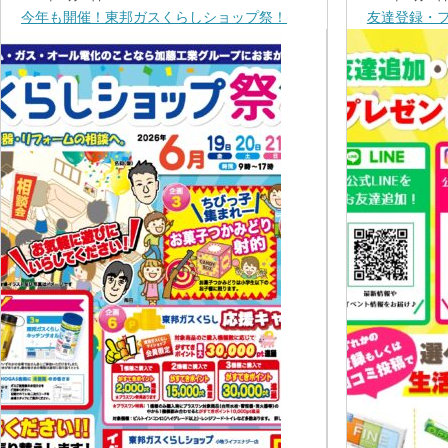
今年も開催！東邦ガスくらしショップ祭！
友達登録・