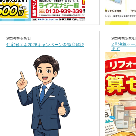
2026年04月07日
2026年02月03日
2月決算セ
住宅省エネ2026キャンペーンを徹底解説
ます