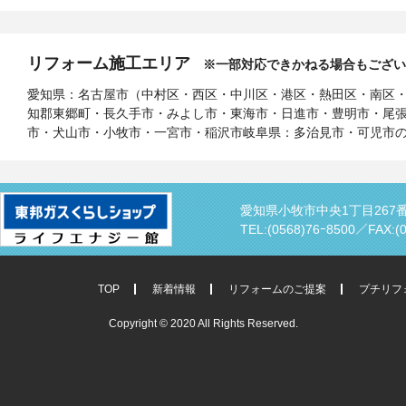
リフォーム施工エリア
※一部対応できかねる場合もござい
愛知県：名古屋市（中村区・西区・中川区・港区・熱田区・南区
知郡東郷町・長久手市・みよし市・東海市・日進市・豊明市・尾
市・犬山市・小牧市・一宮市・稲沢市岐阜県：多治見市・可児市
愛知県小牧市中央1丁目267
TEL:(0568)76ｰ8500／
FAX:(
TOP
新着情報
リフォームのご提案
プチリフ
Copyright © 2020 All Rights Reserved.