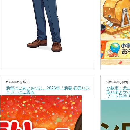
2026年01月07日
2025年12月09日
新年のごあいさつと、2026年「新春 初売りフ
小牧市・犬
ェア」のご案内
取り換えサ
フード同時