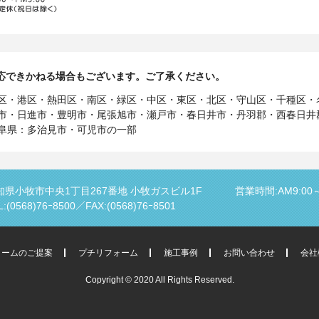
応できかねる場合もございます。ご了承ください。
区・港区・熱田区・南区・緑区・中区・東区・北区・守山区・千種区・
市・日進市・豊明市・尾張旭市・瀬戸市・春日井市・丹羽郡・西春日井
阜県：多治見市・可児市の一部
知県小牧市中央1丁目267番地
小牧ガスビル1F
営業時間:AM9:00～
L:(0568)76ｰ8500／
FAX:(0568)76ｰ8501
ォームのご提案
プチリフォーム
施工事例
お問い合わせ
会社
Copyright © 2020 All Rights Reserved.