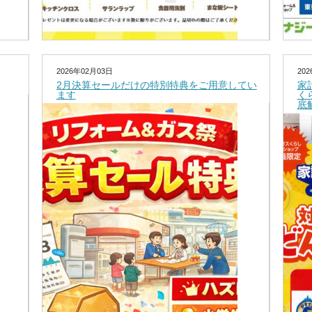
2026年02月03日
20
2月決算セールだけの特別特典をご用意してい
家
ます
く
底