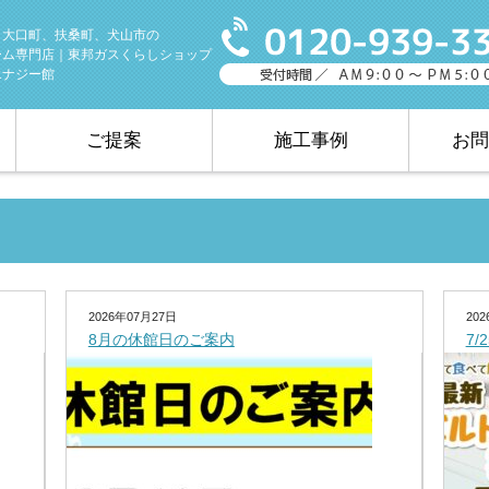
、大口町、扶桑町、犬山市の
ーム専門店｜東邦ガスくらしショップ
エナジー館
ご提案
施工事例
お問
2026年07月27日
20
8月の休館日のご案内
7