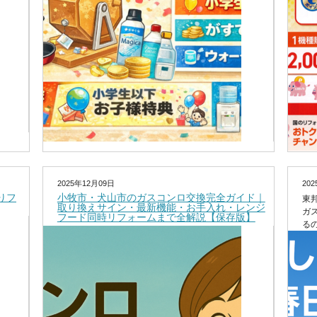
2025年12月09日
20
りフ
小牧市・犬山市のガスコンロ交換完全ガイド｜
東邦
取り換えサイン・最新機能・お手入れ・レンジ
ガ
フード同時リフォームまで全解説【保存版】
る