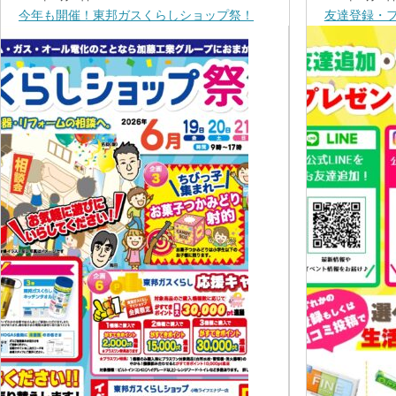
今年も開催！東邦ガスくらしショップ祭！
友達登録・