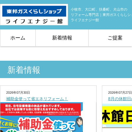
小牧市、大口町、扶桑町、犬山市の
リフォーム専門店｜東邦ガスくらしシ
ライフエナジー館
ホーム
新着情報
ご提案
新着情報
2026年07月30日
2026年07月27日
補助金使って省エネリフォーム！
8月の休館日