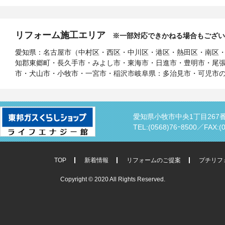
リフォーム施工エリア
※一部対応できかねる場合もござい
愛知県：名古屋市（中村区・西区・中川区・港区・熱田区・南区
知郡東郷町・長久手市・みよし市・東海市・日進市・豊明市・尾
市・犬山市・小牧市・一宮市・稲沢市岐阜県：多治見市・可児市
愛知県小牧市中央1丁目267
TEL:(0568)76ｰ8500／
FAX:(
TOP
新着情報
リフォームのご提案
プチリフ
Copyright © 2020 All Rights Reserved.