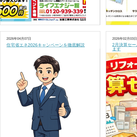
2026年04月07日
2026年02月03日
2月決算セ
住宅省エネ2026キャンペーンを徹底解説
ます