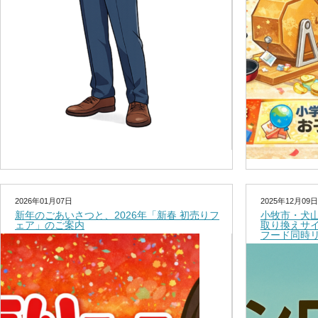
2026年01月07日
2025年12月09日
新年のごあいさつと、2026年「新春 初売りフ
小牧市・犬
ェア」のご案内
取り換えサ
フード同時