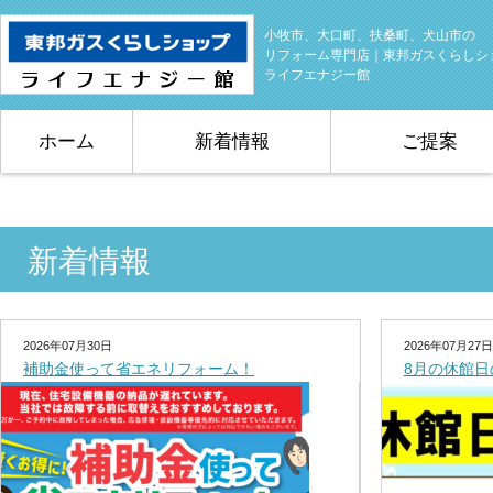
小牧市、大口町、扶桑町、犬山市の
リフォーム専門店｜東邦ガスくらしシ
ライフエナジー館
ホーム
新着情報
ご提案
新着情報
2026年07月30日
2026年07月27日
補助金使って省エネリフォーム！
8月の休館日