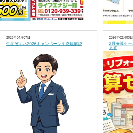
2026年04月07日
2026年02月03日
2月決算セ
住宅省エネ2026キャンペーンを徹底解説
ます