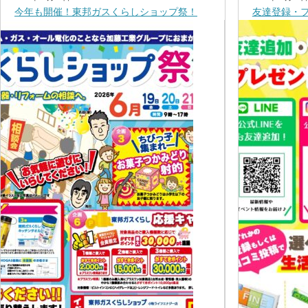
今年も開催！東邦ガスくらしショップ祭！
友達登録・