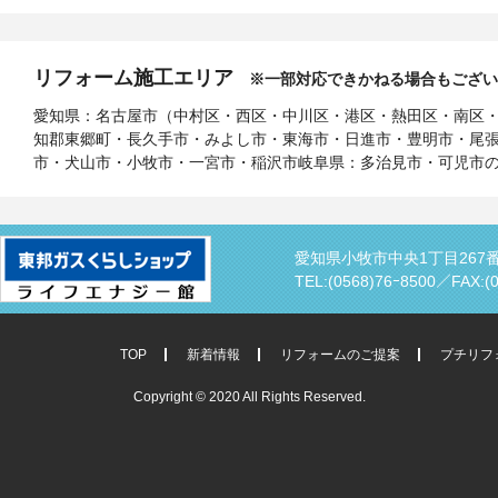
リフォーム施工エリア
※一部対応できかねる場合もござい
愛知県：名古屋市（中村区・西区・中川区・港区・熱田区・南区
知郡東郷町・長久手市・みよし市・東海市・日進市・豊明市・尾
市・犬山市・小牧市・一宮市・稲沢市岐阜県：多治見市・可児市
愛知県小牧市中央1丁目267
TEL:(0568)76ｰ8500／
FAX:(
TOP
新着情報
リフォームのご提案
プチリフ
Copyright © 2020 All Rights Reserved.