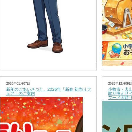
2026年01月07日
2025年12月09日
新年のごあいさつと、2026年「新春 初売りフ
小牧市・犬
ェア」のご案内
取り換えサ
フード同時