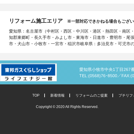
リフォーム施工エリア
※一部対応できかねる場合もござい
愛知県：名古屋市（中村区・西区・中川区・港区・熱田区・南区
知郡東郷町・長久手市・みよし市・東海市・日進市・豊明市・尾
市・犬山市・小牧市・一宮市・稲沢市岐阜県：多治見市・可児市
愛知県小牧市中央1丁目267
TEL:(0568)76ｰ8500／
FAX:(
TOP
新着情報
リフォームのご提案
プチリフ
Copyright © 2020 All Rights Reserved.