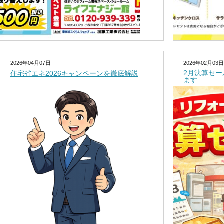
2026年04月07日
2026年02月03日
2月決算セ
住宅省エネ2026キャンペーンを徹底解説
ます