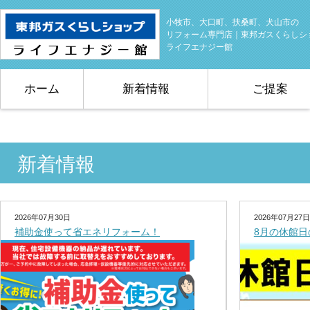
小牧市、大口町、扶桑町、犬山市の
リフォーム専門店｜東邦ガスくらしシ
ライフエナジー館
ホーム
新着情報
ご提案
新着情報
2026年07月30日
2026年07月27日
補助金使って省エネリフォーム！
8月の休館日