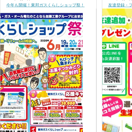
今年も開催！東邦ガスくらしショップ祭！
友達登録・