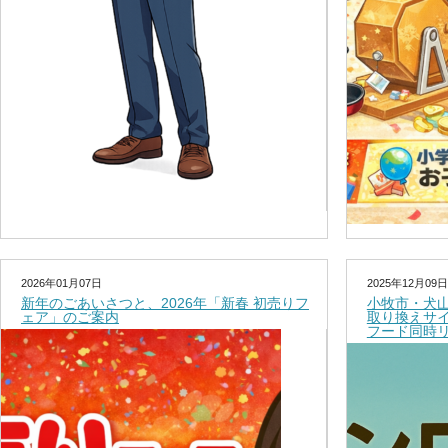
2026年01月07日
2025年12月09日
新年のごあいさつと、2026年「新春 初売りフ
小牧市・犬
ェア」のご案内
取り換えサ
フード同時