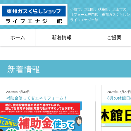
小牧市、大口町、扶桑町、犬山市の
リフォーム専門店｜東邦ガスくらしシ
ライフエナジー館
ホーム
新着情報
ご提案
新着情報
2026年07月30日
2026年07月27日
補助金使って省エネリフォーム！
8月の休館日