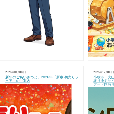
2026年01月07日
2025年12月09日
新年のごあいさつと、2026年「新春 初売りフ
小牧市・犬
ェア」のご案内
取り換えサ
フード同時