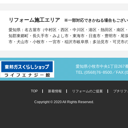
リフォーム施工エリア
※一部対応できかねる場合もござい
愛知県：名古屋市（中村区・西区・中川区・港区・熱田区・南区
知郡東郷町・長久手市・みよし市・東海市・日進市・豊明市・尾
市・犬山市・小牧市・一宮市・稲沢市岐阜県：多治見市・可児市
愛知県小牧市中央1丁目267
TEL:(0568)76ｰ8500／
FAX:(
TOP
新着情報
リフォームのご提案
プチリフ
Copyright © 2020 All Rights Reserved.