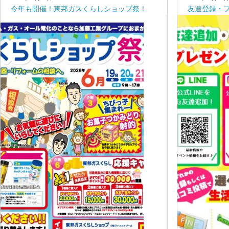
今年も開催！東邦ガスくらしショップ祭！
友達登録・