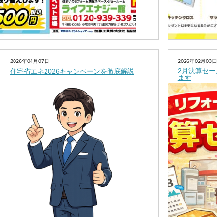
2026年04月07日
2026年02月03日
2月決算セ
住宅省エネ2026キャンペーンを徹底解説
ます