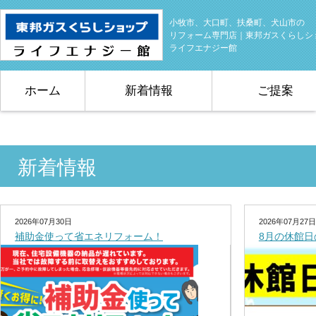
小牧市、大口町、扶桑町、犬山市の
リフォーム専門店｜東邦ガスくらしシ
ライフエナジー館
ホーム
新着情報
ご提案
新着情報
2026年07月30日
2026年07月27日
補助金使って省エネリフォーム！
8月の休館日