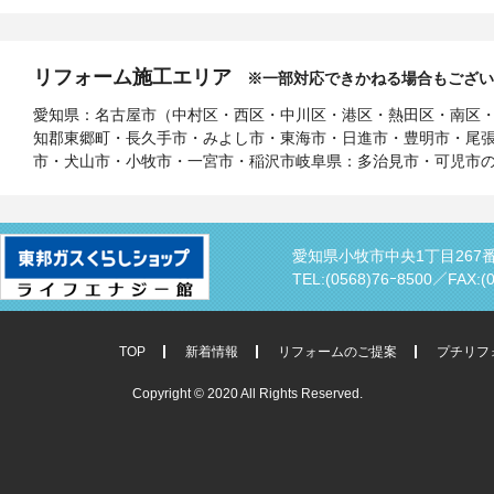
リフォーム施工エリア
※一部対応できかねる場合もござい
愛知県：名古屋市（中村区・西区・中川区・港区・熱田区・南区
知郡東郷町・長久手市・みよし市・東海市・日進市・豊明市・尾
市・犬山市・小牧市・一宮市・稲沢市岐阜県：多治見市・可児市
愛知県小牧市中央1丁目267
TEL:(0568)76ｰ8500／
FAX:(
TOP
新着情報
リフォームのご提案
プチリフ
Copyright © 2020 All Rights Reserved.