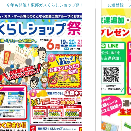
今年も開催！東邦ガスくらしショップ祭！
友達登録・