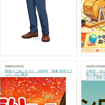
2026年01月07日
2025年12月09日
新年のごあいさつと、2026年「新春 初売りフ
小牧市・犬
ェア」のご案内
取り換えサ
フード同時