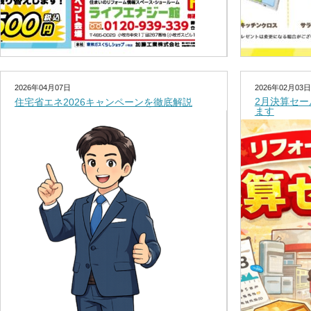
2026年04月07日
2026年02月03日
2月決算セ
住宅省エネ2026キャンペーンを徹底解説
ます