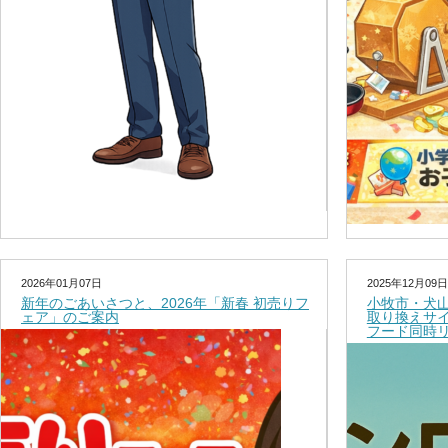
2026年01月07日
2025年12月09日
新年のごあいさつと、2026年「新春 初売りフ
小牧市・犬
ェア」のご案内
取り換えサ
フード同時