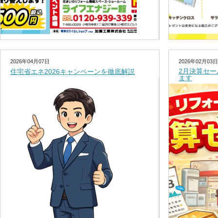
2026年04月07日
2026年02月03日
2月決算セ
住宅省エネ2026キャンペーンを徹底解説
ます