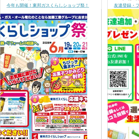
今年も開催！東邦ガスくらしショップ祭！
友達登録・