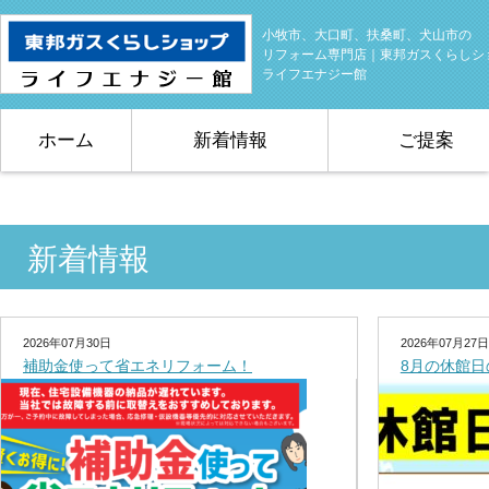
小牧市、大口町、扶桑町、犬山市の
リフォーム専門店｜東邦ガスくらしシ
ライフエナジー館
ホーム
新着情報
ご提案
新着情報
2026年07月30日
2026年07月27日
補助金使って省エネリフォーム！
8月の休館日