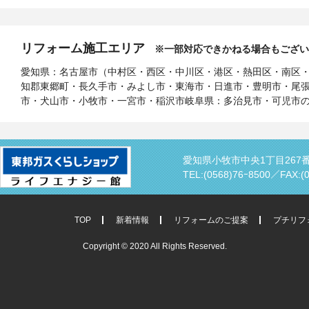
リフォーム施工エリア
※一部対応できかねる場合もござい
愛知県：名古屋市（中村区・西区・中川区・港区・熱田区・南区
知郡東郷町・長久手市・みよし市・東海市・日進市・豊明市・尾
市・犬山市・小牧市・一宮市・稲沢市岐阜県：多治見市・可児市
愛知県小牧市中央1丁目267
TEL:(0568)76ｰ8500／
FAX:(
TOP
新着情報
リフォームのご提案
プチリフ
Copyright © 2020 All Rights Reserved.