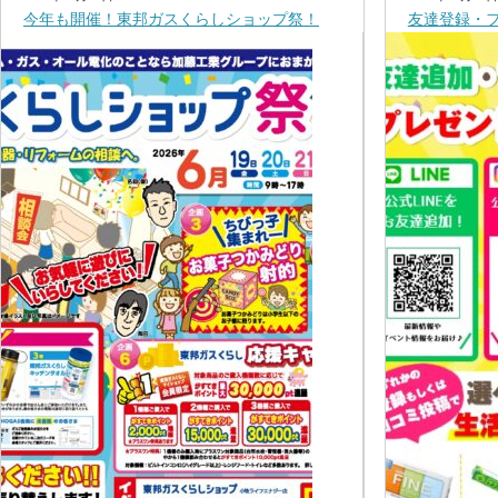
今年も開催！東邦ガスくらしショップ祭！
友達登録・