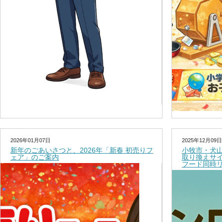
2026年01月07日
2025年12月09日
新年のごあいさつと、2026年「新春 初売りフ
小牧市・犬
ェア」のご案内
取り換えサ
フード同時