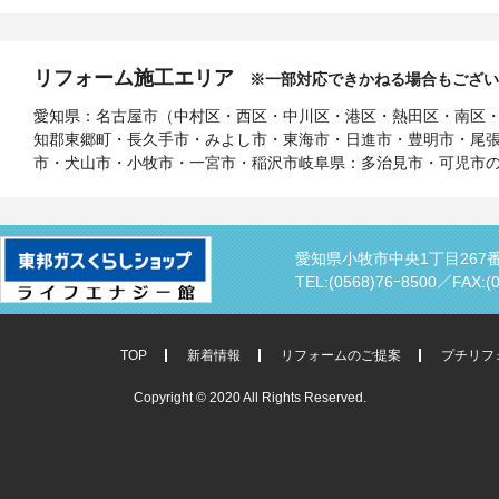
リフォーム施工エリア
※一部対応できかねる場合もござい
愛知県：名古屋市（中村区・西区・中川区・港区・熱田区・南区
知郡東郷町・長久手市・みよし市・東海市・日進市・豊明市・尾
市・犬山市・小牧市・一宮市・稲沢市岐阜県：多治見市・可児市
愛知県小牧市中央1丁目267
TEL:(0568)76ｰ8500／
FAX:(
TOP
新着情報
リフォームのご提案
プチリフ
Copyright © 2020 All Rights Reserved.