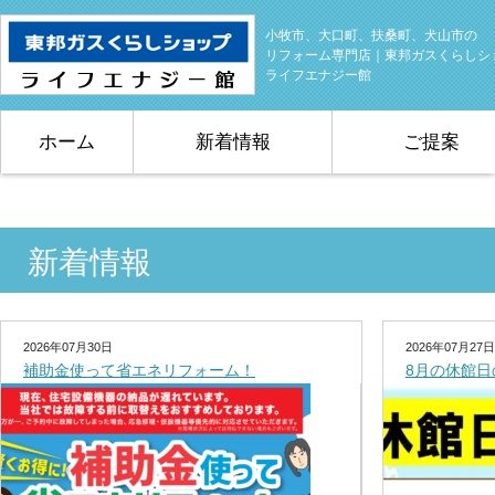
小牧市、大口町、扶桑町、犬山市の
リフォーム専門店｜東邦ガスくらしシ
ライフエナジー館
ホーム
新着情報
ご提案
新着情報
2026年07月30日
2026年07月27日
補助金使って省エネリフォーム！
8月の休館日