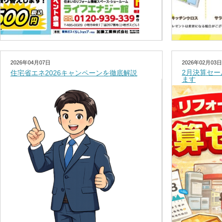
2026年04月07日
2026年02月03日
2月決算セ
住宅省エネ2026キャンペーンを徹底解説
ます