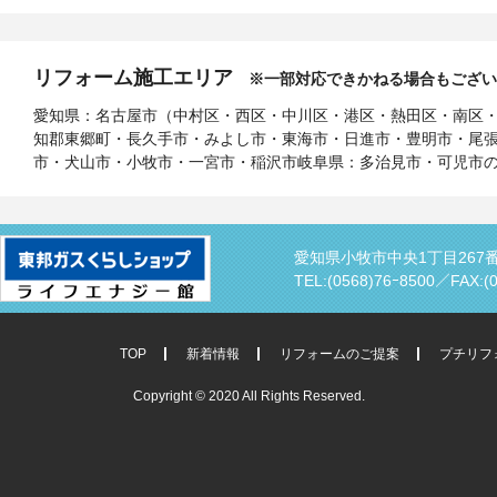
リフォーム施工エリア
※一部対応できかねる場合もござい
愛知県：名古屋市（中村区・西区・中川区・港区・熱田区・南区
知郡東郷町・長久手市・みよし市・東海市・日進市・豊明市・尾
市・犬山市・小牧市・一宮市・稲沢市岐阜県：多治見市・可児市
愛知県小牧市中央1丁目267
TEL:(0568)76ｰ8500／
FAX:(
TOP
新着情報
リフォームのご提案
プチリフ
Copyright © 2020 All Rights Reserved.