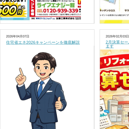
2026年04月07日
2026年02月03日
2月決算セ
住宅省エネ2026キャンペーンを徹底解説
ます