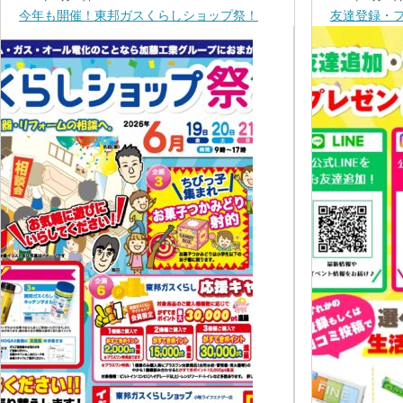
今年も開催！東邦ガスくらしショップ祭！
友達登録・