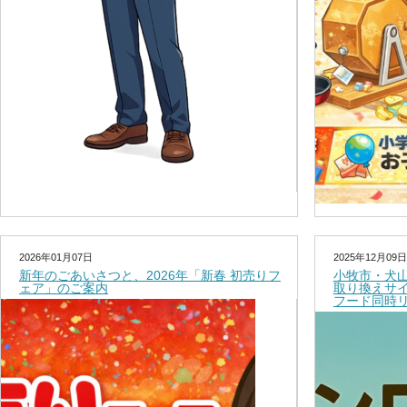
2026年01月07日
2025年12月09日
新年のごあいさつと、2026年「新春 初売りフ
小牧市・犬
ェア」のご案内
取り換えサ
フード同時