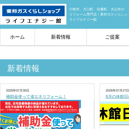
小牧市、大口町、扶桑町、犬山市の
リフォーム専門店｜東邦ガスくらしシ
ライフエナジー館
ホーム
新着情報
ご提案
新着情報
2026年07月30日
2026年07月27日
補助金使って省エネリフォーム！
8月の休館日