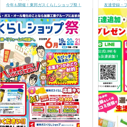
今年も開催！東邦ガスくらしショップ祭！
友達登録・