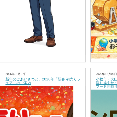
2026年01月07日
2025年12月09日
新年のごあいさつと、2026年「新春 初売りフ
小牧市・犬
ェア」のご案内
取り換えサ
フード同時