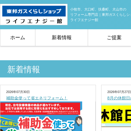
小牧市、大口町、扶桑町、犬山市の
リフォーム専門店｜東邦ガスくらしシ
ライフエナジー館
ホーム
新着情報
ご提案
新着情報
2026年07月30日
2026年07月27日
補助金使って省エネリフォーム！
8月の休館日