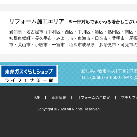
リフォーム施工エリア
※一部対応できかねる場合もござい
愛知県：名古屋市（中村区・西区・中川区・港区・熱田区・南区
知郡東郷町・長久手市・みよし市・東海市・日進市・豊明市・尾
市・犬山市・小牧市・一宮市・稲沢市岐阜県：多治見市・可児市
愛知県小牧市中央1丁目267
TEL:(0568)76ｰ8500／
FAX:(
TOP
新着情報
リフォームのご提案
プチリフ
Copyright © 2020 All Rights Reserved.