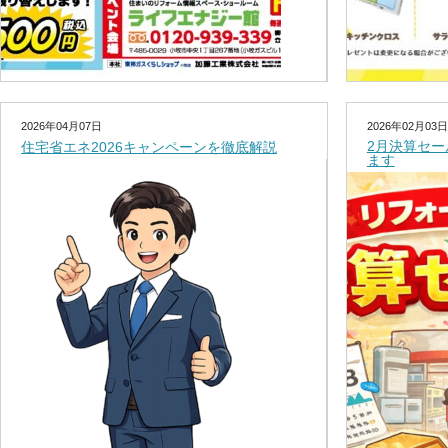
2026年04月07日
2026年02月03日
2月決算セ
住宅省エネ2026キャンペーンを徹底解説
ます