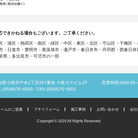
応できかねる場合もございます。ご了承ください。
区・港区・熱田区・南区・緑区・中区・東区・北区・守山区・千種区・
市・日進市・豊明市・尾張旭市・瀬戸市・春日井市・丹羽郡・西春日井
阜県：多治見市・可児市の一部
知県小牧市中央1丁目267番地
小牧ガスビル1F
営業時間:AM9:00～
L:(0568)76ｰ8500／
FAX:(0568)76ｰ8501
ォームのご提案
プチリフォーム
施工事例
お問い合わせ
会社
Copyright © 2020 All Rights Reserved.