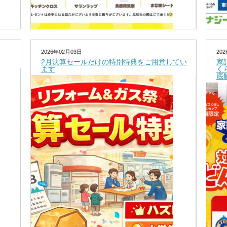
2026年02月03日
20
2月決算セールだけの特別特典をご用意してい
家
ます
く
底