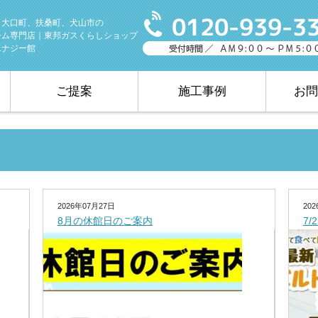
、大口町、扶桑町、犬山市の
ーム専門店｜東邦ガスくらしショップ
エナジー館
ご提案
施工事例
お問
2026年07月27日
20
8月の休館日のご案内
7