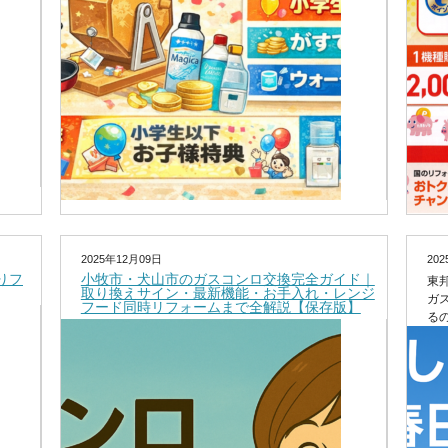
2025年12月09日
20
りフ
小牧市・犬山市のガスコンロ交換完全ガイド｜
東邦
取り換えサイン・最新機能・お手入れ・レンジ
ガ
フード同時リフォームまで全解説【保存版】
る