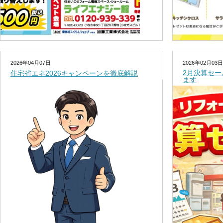
2026年04月07日
2026年02月03日
2月決算セ
住宅省エネ2026キャンペーンを徹底解説
ます