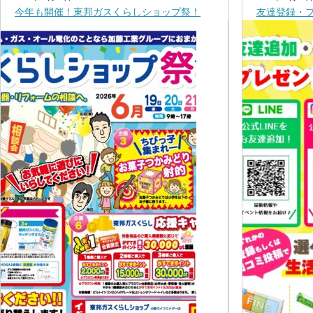
今年も開催！東邦ガスくらしショップ祭！
友達登録・