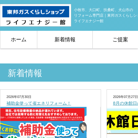
小牧市、大口町、扶桑町、犬山市の
リフォーム専門店｜東邦ガスくらしシ
ライフエナジー館
ホーム
新着情報
ご提案
新着情報
2026年07月30日
2026年07月27日
補助金使って省エネリフォーム！
8月の休館日