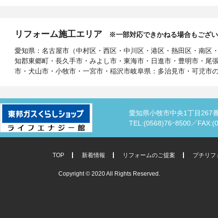
リフォーム施工エリア
※一部対応できかねる場合もござい
愛知県：名古屋市（中村区・西区・中川区・港区・熱田区・南区
知郡東郷町・長久手市・みよし市・東海市・日進市・豊明市・尾
市・犬山市・小牧市・一宮市・稲沢市岐阜県：多治見市・可児市
愛知県小牧市中央1丁目267
TEL:(0568)76ｰ8500／
FAX:(
TOP
新着情報
リフォームのご提案
プチリフ
Copyright © 2020 All Rights Reserved.