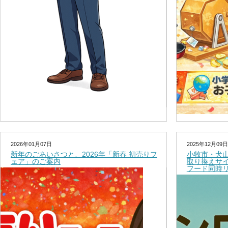
2026年01月07日
2025年12月09日
新年のごあいさつと、2026年「新春 初売りフ
小牧市・犬
ェア」のご案内
取り換えサ
フード同時