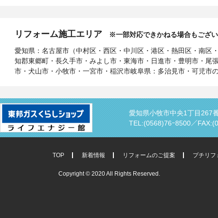
リフォーム施工エリア
※一部対応できかねる場合もござい
愛知県：名古屋市（中村区・西区・中川区・港区・熱田区・南区
知郡東郷町・長久手市・みよし市・東海市・日進市・豊明市・尾
市・犬山市・小牧市・一宮市・稲沢市岐阜県：多治見市・可児市
愛知県小牧市中央1丁目267
TEL:(0568)76ｰ8500／
FAX:(
TOP
新着情報
リフォームのご提案
プチリフ
Copyright © 2020 All Rights Reserved.