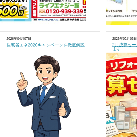
2026年04月07日
2026年02月03日
2月決算セ
住宅省エネ2026キャンペーンを徹底解説
ます