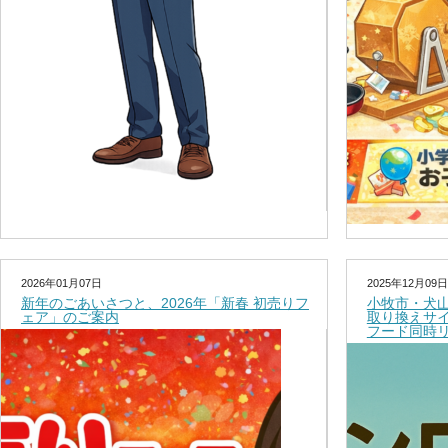
2026年01月07日
2025年12月09日
新年のごあいさつと、2026年「新春 初売りフ
小牧市・犬
ェア」のご案内
取り換えサ
フード同時