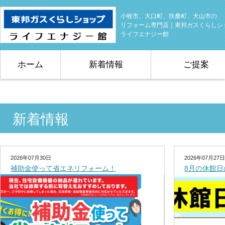
小牧市、大口町、扶桑町、犬山市の
リフォーム専門店｜東邦ガスくらしシ
ライフエナジー館
ホーム
新着情報
ご提案
新着情報
2026年07月30日
2026年07月27日
補助金使って省エネリフォーム！
8月の休館日