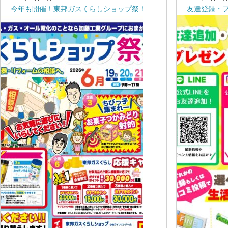
今年も開催！東邦ガスくらしショップ祭！
友達登録・