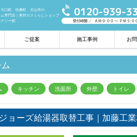
、大口町、扶桑町、犬山市の
ーム専門店｜東邦ガスくらしショップ
エナジー館
ご提案
施工事例
お問
ーム
ム
キッチン
洗面所
外壁
トイレ
エコジョーズ給湯器取替工事｜加藤工