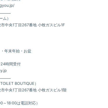
you.jp/
_______
ーム）
小牧市中央1丁目267番地 小牧ガスビル1F
）・年末年始・お盆
24時間受付
y.jp
_______
LET BOUTIQUE）
小牧市中央1丁目267番地 小牧ガスビル1階
:00～18:00は電話対応）