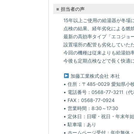
担当者の声
15年以上ご使用の給湯器が冬場
点検の結果、経年劣化による燃
最新の高効率タイプ「エコジョ
設置場所の配管も劣化していた
今回の機種は従来よりも給湯効率
今後も定期点検などで長く快適
加藤工業株式会社 本社
• 住所：〒485-0029 愛知県
• 電話番号：0568-77-3211（
• FAX：0568-77-0924
• 営業時間：8:30～17:30
• 定休日：日曜・祝日・年末年
• 駐車場：あり
• ホームページ受付：年中無休・