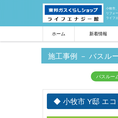
小牧市
リフォ
ライフ
ホーム
新着情報
施工事例 － バスル
バスルー
◆ 小牧市 Y邸 